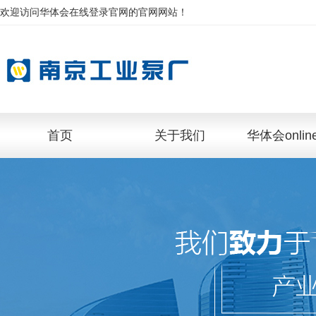
欢迎访问华体会在线登录官网的官网网站！
首页
关于我们
华体会onlin