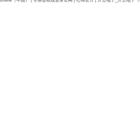
online（中国）
|
华体会在线登录官网
|
心博官方
|
开云电子_开云电子（